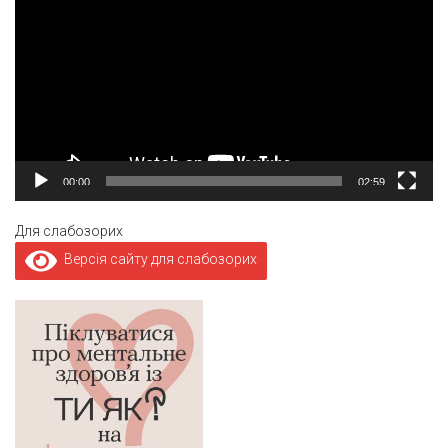
00:00
02:59
Для слабозорих
Версія сайту для слабозорих