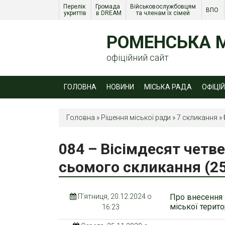
Перелік 
Громада 
Військовослужбовцям 
ВПО 
укриттів
в DREAM
та членам їх сімей 
РОМЕНСЬКА М
офіційний сайт
ГОЛОВНА
НОВИНИ
МІСЬКА РАДА
ОФІЦІ
Головна
»
Рішення міської ради
»
7 скликання
»
084 – Вісімдесят четве
сьомого скликання (25
П’ятниця, 20.12.2024 о
Про внесення 
міської терит
16:23