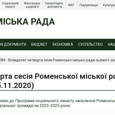
Соціальний 
Ментальне 
Гуманітарна 
ЖКГ 
Підприємцю 
Культур
захист 
здоров’я
допомога
ІСЬКА РАДА
ЙНІ ДОКУМЕНТИ
БЮДЖЕТ
ЕКОНОМІКА
СУСПІЛЬСТВО
НА
084 - Вісімдесят четверта сесія Роменської міської ради сьомого ск
рта сесія Роменської міської 
.11.2020)
змін до Програми соціального захисту населення Роменсь
оріальної громади на 2023-2025 роки