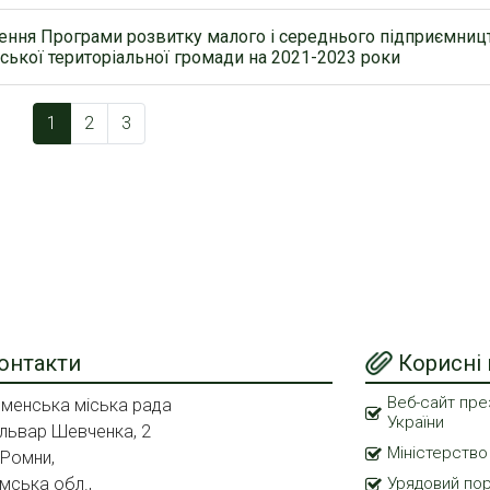
ння Програми розвитку малого і середнього підприємниц
ської територіальної громади на 2021-2023 роки
1
2
3
онтакти
Корисні
Веб-сайт пре
менська міська рада
України
львар Шевченка, 2
Міністерство
 Ромни,
мська обл.,
Урядовий по