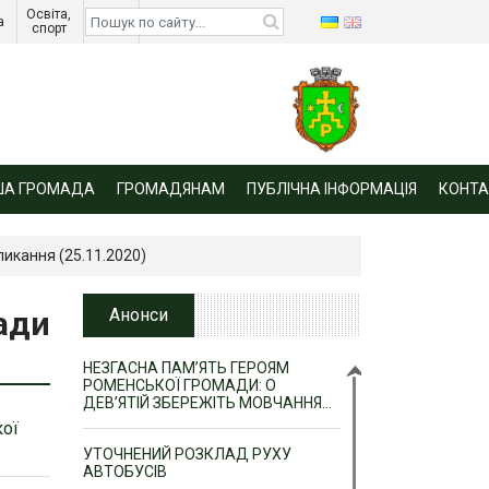
Освіта, 
Діти 
а 
спорт 
війни 
ША ГРОМАДА
ГРОМАДЯНАМ
ПУБЛІЧНА ІНФОРМАЦІЯ
КОНТА
ликання (25.11.2020)
ради
Анонси
НЕЗГАСНА ПАМ’ЯТЬ ГЕРОЯМ
РОМЕНСЬКОЇ ГРОМАДИ: О
ДЕВ’ЯТІЙ ЗБЕРЕЖІТЬ МОВЧАННЯ…
кої
УТОЧНЕНИЙ РОЗКЛАД РУХУ
АВТОБУСІВ