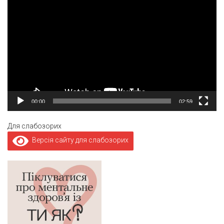
00:00
02:59
Для слабозорих
Версія сайту для слабозорих