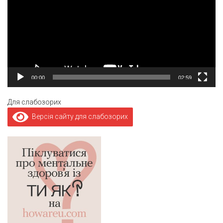
00:00
02:59
Для слабозорих
Версія сайту для слабозорих