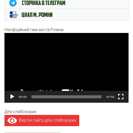
Неофіційний гімн міста Ромни
Відеопрогравач
00:00
02:59
Для слабозорих
Версія сайту для слабозорих