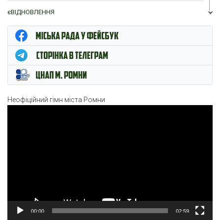
єВІДНОВЛЕННЯ
ЦНАП м. Ромни
Неофіційний гімн міста Ромни
Відеопрогравач
00:00
02:59