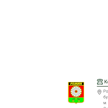
К
Ро
бу
м.