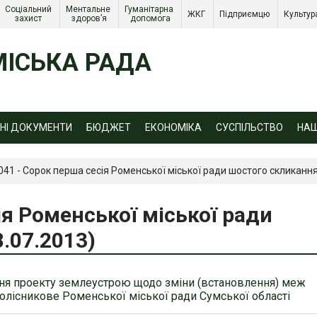
Соціальний 
Ментальне 
Гуманітарна 
ЖКГ 
Підприємцю 
Культур
захист 
здоров’я
допомога
ІСЬКА РАДА
ЙНІ ДОКУМЕНТИ
БЮДЖЕТ
ЕКОНОМІКА
СУСПІЛЬСТВО
НА
041 - Сорок перша сесія Роменської міської ради шостого скликання
ія Роменської міської ради
.07.2013)
ня проекту землеустрою щодо зміни (встановлення) меж
олісникове Роменської міської ради Сумської області