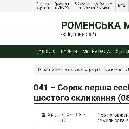
Перелік 
Громада 
Військовослужбовцям 
ВПО 
укриттів
в DREAM
та членам їх сімей 
РОМЕНСЬКА М
офіційний сайт
ГОЛОВНА
НОВИНИ
МІСЬКА РАДА
ОФІЦІ
Головна
»
Рішення міської ради
»
6 скликання
»
041 – Сорок перша сес
шостого скликання (08
Середа, 31.07.2013 о
Про погоджен
земель села К
00:00