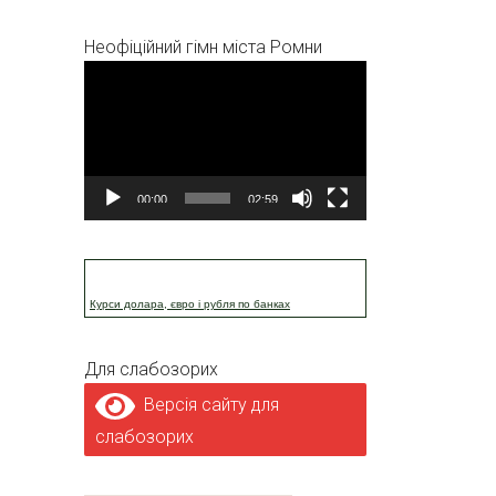
Неофіційний гімн міста Ромни
Відеопрогравач
00:00
02:59
Курси долара, євро і рубля по банках
Для слабозорих
Версія сайту для
слабозорих