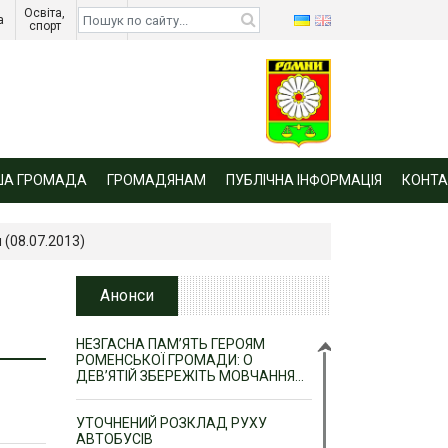
Освіта, 
Діти 
а 
спорт 
війни 
ША ГРОМАДА
ГРОМАДЯНАМ
ПУБЛІЧНА ІНФОРМАЦІЯ
КОНТА
 (08.07.2013)
Анонси
НЕЗГАСНА ПАМ’ЯТЬ ГЕРОЯМ
РОМЕНСЬКОЇ ГРОМАДИ: О
ДЕВ’ЯТІЙ ЗБЕРЕЖІТЬ МОВЧАННЯ…
УТОЧНЕНИЙ РОЗКЛАД РУХУ
АВТОБУСІВ