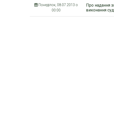
Понеділок, 08.07.2013 о
Про надання з
виконання су
00:00