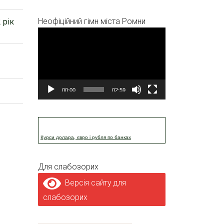
Неофіційний гімн міста Ромни
 рік
Відеопрогравач
00:00
02:59
Курси долара, євро і рубля по банках
Для слабозорих
Версія сайту для
слабозорих