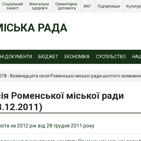
Соціальний 
Ментальне 
Гуманітарна 
ЖКГ 
Підприємцю 
Культур
захист 
здоров’я
допомога
ІСЬКА РАДА
ЙНІ ДОКУМЕНТИ
БЮДЖЕТ
ЕКОНОМІКА
СУСПІЛЬСТВО
НА
018 - Вісімнадцята сесія Роменської міської ради шостого скликання
сія Роменської міської ради
.12.2011)
ста на 2012 рік від 28 грудня 2011 року