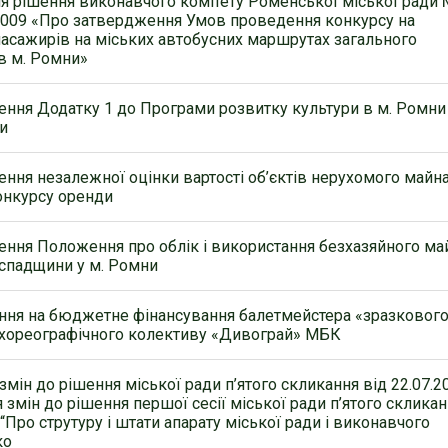
я рішення виконавчого комітету Роменської міської ради
.2009 «Про затвердження Умов проведення конкурсу на
асажирів на міських автобусних маршрутах загального
в м. Ромни»
ння Додатку 1 до Програми розвитку культури в м. Ромни
и
ння незалежної оцінки вартості об’єктів нерухомого майна
онкурсу оренди
ння Положення про облік і використання безхазяйного ма
 спадщини у м. Ромни
ння на бюджетне фінансування балетмейстера «зразковог
 хореографічного колективу «Дивограй» МБК
мін до рішення міської ради п’ятого скликання від 22.07.2
 змін до рішення першої сесії міської ради п’ятого склика
 “Про струтуру і штати апарату міської ради і виконавчого
ко