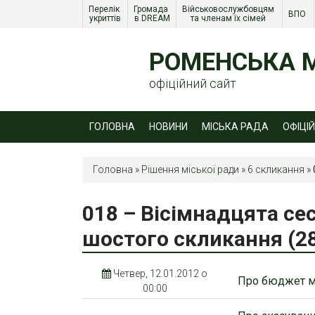
Перелік 
Громада 
Військовослужбовцям 
ВПО 
укриттів
в DREAM
та членам їх сімей 
РОМЕНСЬКА М
офіційний сайт
ГОЛОВНА
НОВИНИ
МІСЬКА РАДА
ОФІЦІ
Головна
»
Рішення міської ради
»
6 скликання
»
018 – Вісімнадцята се
шостого скликання (28
Четвер, 12.01.2012 о
Про бюджет мі
00:00