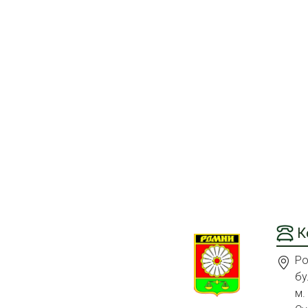
К
Ро
бу
м.