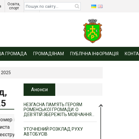
Освіта, 
Діти 
а 
спорт 
війни 
ША ГРОМАДА
ГРОМАДЯНАМ
ПУБЛІЧНА ІНФОРМАЦІЯ
КОНТА
– 2025
д,
Анонси
25
НЕЗГАСНА ПАМ’ЯТЬ ГЕРОЯМ
РОМЕНСЬКОЇ ГРОМАДИ: О
ДЕВ’ЯТІЙ ЗБЕРЕЖІТЬ МОВЧАННЯ…
омер і дата
иста
УТОЧНЕНИЙ РОЗКЛАД РУХУ
еєструючого
АВТОБУСІВ