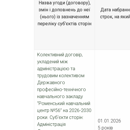
Назва угоди (договору),
змін і доповнень до неї
Дата набрання
(нього) із зазначенням
строк, на яки
переліку суб’єктів сторін
Колективний договір,
укладений між
адміністрацією та
трудовим колективом
Державного
професійно-технічного
навчального закладу
“Роменський навчальний
центр №56” на 2026-2030
роки. Суб’єкти сторін:
01.01.2
Адміністрація
5 років