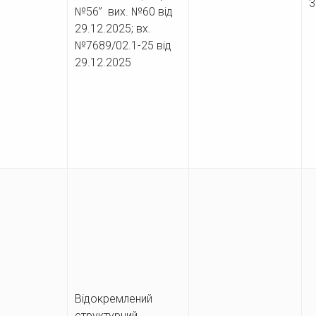
3
№56” вих. №60 від
29.12.2025; вх.
№7689/02.1-25 від
29.12.2025
Відокремлений
структурний