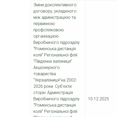
Зміни доколективного
договору, укладеного
між адміністрацією та
первинною
профспілковою
організацією
Виробничого підрозділу
“Роменська дистанція
колії” Регіональної філії
“Південна залізниця”
Акціонерного
товариства
“Укрзалізниця”на 2002-
2026 роки. Суб’єкти
сторін: Адміністрація
Виробничого підрозділу
10.12.2025
“Роменська дистанція
колії” Регіональної філії