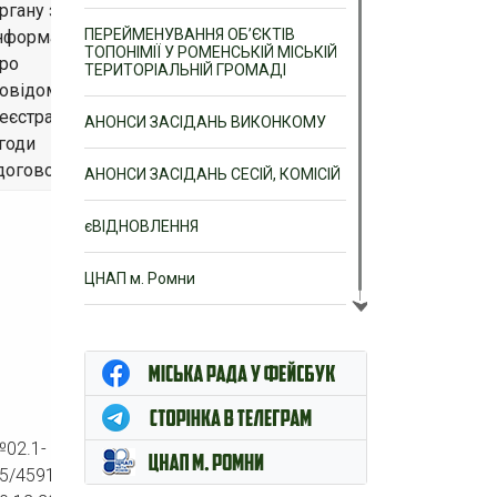
ргану з
ПЕРЕЙМЕНУВАННЯ ОБ’ЄКТІВ
нформацією
ТОПОНІМІЇ У РОМЕНСЬКІЙ МІСЬКІЙ
ро
ТЕРИТОРІАЛЬНІЙ ГРОМАДІ
овідомну
еєстрацію
АНОНСИ ЗАСІДАНЬ ВИКОНКОМУ
годи
договору)
АНОНСИ ЗАСІДАНЬ СЕСІЙ, КОМІСІЙ
єВІДНОВЛЕННЯ
ЦНАП м. Ромни
02.1-
25/4591