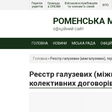
Перелік 
Громада 
Військовослужбовцям 
ВПО 
укриттів
в DREAM
та членам їх сімей 
РОМЕНСЬКА М
офіційний сайт
ГОЛОВНА
НОВИНИ
МІСЬКА РАДА
ОФІЦІ
Головна
»
Реєстр галузевих (міжгалузевих), тер
Реєстр галузевих (між
колективних договорів