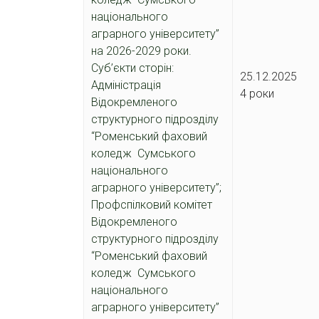
національного
аграрного університету”
на 2026-2029 роки.
Суб’єкти сторін:
25.12.2
Адміністрація
4 роки
Відокремленого
структурного підрозділу
“Роменський фаховий
коледж Сумського
національного
аграрного університету”;
Профспілковий комітет
Відокремленого
структурного підрозділу
“Роменський фаховий
коледж Сумського
національного
аграрного університету”