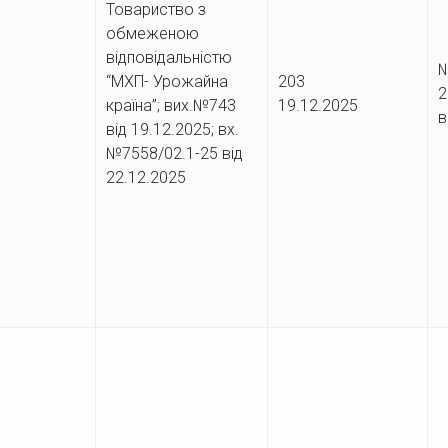
Товариство з
обмеженою
відповідальністю
№
025
“МХП- Урожайна
203
країна”; вих.№743
19.12.2025
в
від 19.12.2025; вх.
№7558/02.1-25 від
22.12.2025