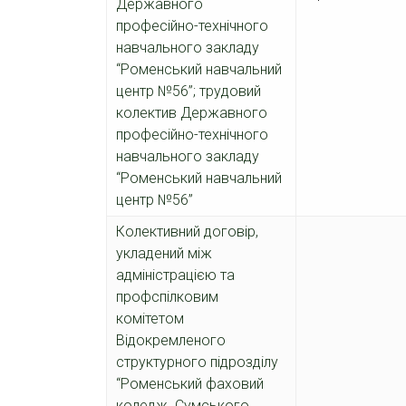
Державного
професійно-технічного
навчального закладу
“Роменський навчальний
центр №56”; трудовий
колектив Державного
професійно-технічного
навчального закладу
“Роменський навчальний
центр №56”
Колективний договір,
укладений між
адміністрацією та
профспілковим
комітетом
Відокремленого
структурного підрозділу
“Роменський фаховий
коледж Сумського