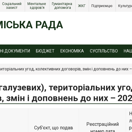
Соціальний 
Ментальне 
Гуманітарна 
ЖКГ 
Підприємцю 
Культур
захист 
здоров’я
допомога
ІСЬКА РАДА
ЙНІ ДОКУМЕНТИ
БЮДЖЕТ
ЕКОНОМІКА
СУСПІЛЬСТВО
НА
иторіальних угод, колективних договорів, змін і доповнень до них 
галузевих), територіальних уго
, змін і доповнень до них – 20
Н
л
Реєстраційний
Суб’єкт, що подав
р
номер,дата