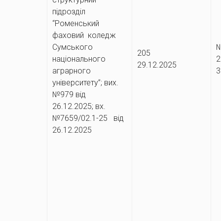
підрозділ
“Роменський
фаховий коледж
Сумського
№
025
205
національного
29.12.2025
аграрного
3
університету”; вих.
№979 від
26.12.2025; вх.
№7659/02.1-25 від
26.12.2025