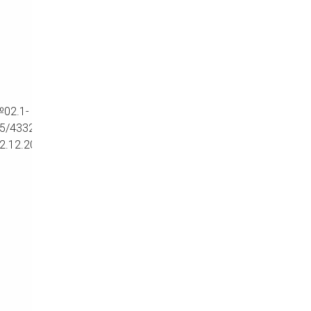
02.1-
25/4332
2.12.2025