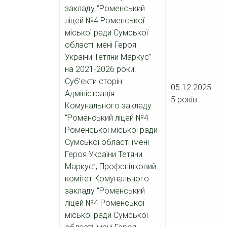
закладу “Роменський
ліцей №4 Роменської
міської ради Сумської
області імені Героя
України Тетяни Маркус”
на 2021-2026 роки.
Суб’єкти сторін :
05.12
Адміністрація
5 років
Комунального закладу
“Роменський ліцей №4
Роменської міської ради
Сумської області імені
Героя України Тетяни
Маркус”; Профспілковий
комітет Комунального
закладу “Роменський
ліцей №4 Роменської
міської ради Сумської