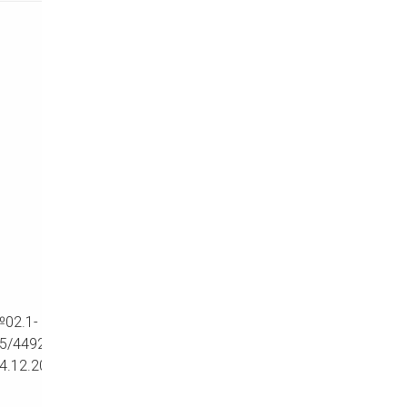
02.1-
25/4492
4.12.2025