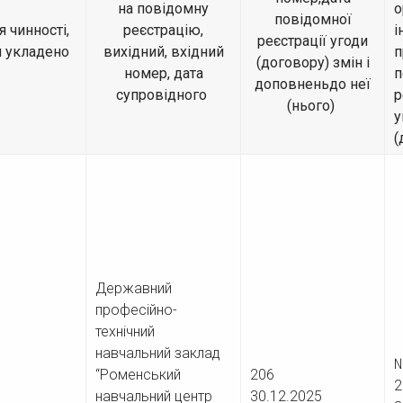
на повідомну
о
повідомної
 чинності,
реєстрацію,
і
реєстрації угоди
й укладено
вихідний, вхідний
п
(договору) змін і
номер, дата
п
доповненьдо неї
супровідного
р
(нього)
у
(
Державний
професійно-
технічний
навчальний заклад
№
026
“Роменський
206
навчальний центр
30.12.2025