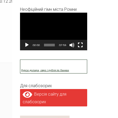
0.12.2025
Неофіційний гімн міста Ромни
Відеопрогравач
00:00
02:59
Курси долара, євро і рубля по банках
Для слабозорих
Версія сайту для
слабозорих