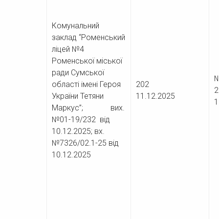
Комунальний
заклад “Роменський
ліцей №4
Роменської міської
ради Сумської
№
.2025
області імені Героя
202
України Тетяни
11.12.2025
1
Маркус”; вих.
№01-19/232 від
10.12.2025; вх.
№7326/02.1-25 від
10.12.2025