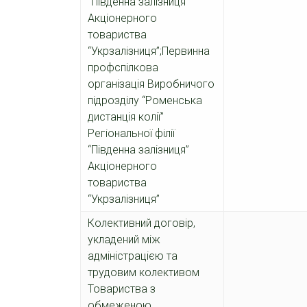
“Південна залізниця”
Акціонерного
товариства
“Укрзалізниця”;Первинна
профспілкова
організація Виробничого
підрозділу “Роменська
дистанція колії”
Регіональної філії
“Південна залізниця”
Акціонерного
товариства
“Укрзалізниця”
Колективний договір,
укладений між
адміністрацією та
трудовим колективом
Товариства з
обмеженою