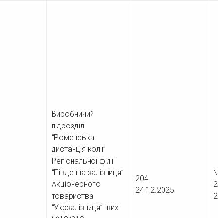
Виробничий
підрозділ
“Роменська
дистанція колії”
Регіональної філії
“Південна залізниця”
№
204
Акціонерного
24.12.2025
товариства
2
“Укрзалізниця” вих.