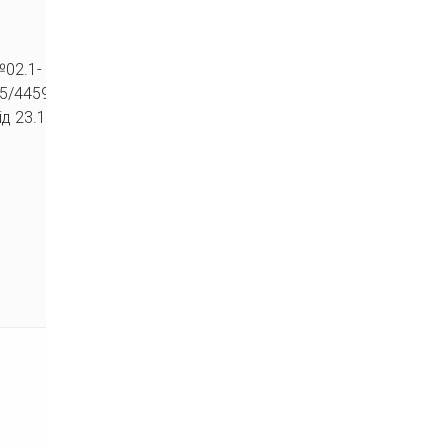
02.1-
25/4459
ід 23.12.2025