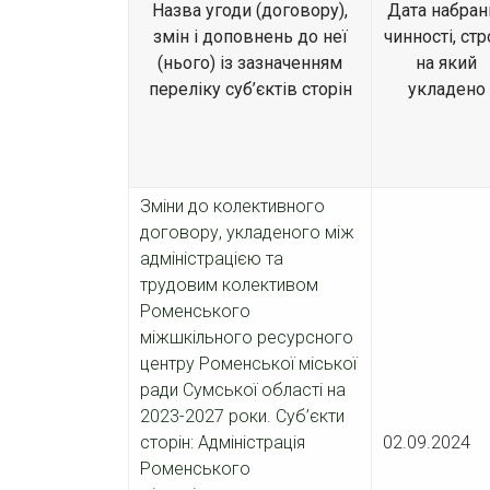
Назва угоди (договору),
Дата набран
змін і доповнень до неї
чинності, стр
(нього) із зазначенням
на який
переліку суб’єктів сторін
укладено
Зміни до колективного
договору, укладеного між
адміністрацією та
трудовим колективом
Роменського
міжшкільного ресурсного
центру Роменської міської
ради Сумської області на
2023-2027 роки. Суб’єкти
сторін: Адміністрація
02.09.2024
Роменського