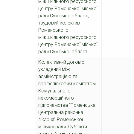
міжшкільного
ресурсного
центру Роменської міської
ради Сумської області;
трудовий колектив
Роменського
міжшкільного ресурсного
центру Роменської міської
ради Сумської області
Колективний договір,
укладений між
адміністрацією та
профспілковим комітетом
Комунального
некомерційного
підприємства “Роменська
центральна районна
лікарня” Роменської
міської ради. Суб’єкти
сторін: Адміністрація