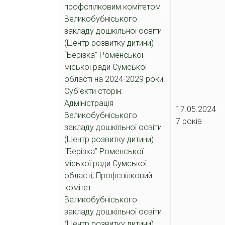
профспілковим комітетом
Великобубніського
закладу дошкільної освіти
(Центр розвитку дитини)
“Берізка” Роменської
міської ради Сумської
області на 2024-2029 роки.
Суб’єкти сторін:
Адміністрація
17.05.202
Великобубніського
7 років
закладу дошкільної освіти
(Центр розвитку дитини)
“Берізка” Роменської
міської ради Сумської
області; Профспілковий
комітет
Великобубніського
закладу дошкільної
освіти
(Центр розвитку дитини)