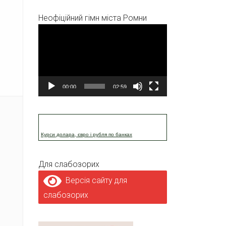
Неофіційний гімн міста Ромни
Відеопрогравач
00:00
02:59
Курси долара, євро і рубля по банках
Для слабозорих
Версія сайту для
слабозорих