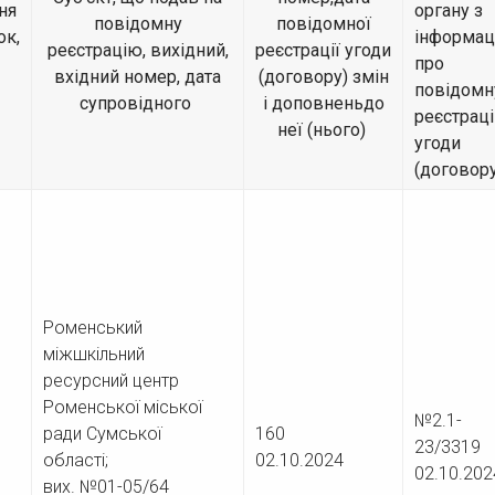
ня
органу з
повідомну
повідомної
ок,
інформац
реєстрацію, вихідний,
реєстрації угоди
про
вхідний номер, дата
(договору) змін
повідомн
супровідного
і доповненьдо
реєстрац
неї (нього)
угоди
(договору
Роменський
міжшкільний
ресурсний центр
Роменської міської
№2.1-
ради Сумської
160
23/33
області;
02.10.2024
02.10.202
вих. №01-05/64