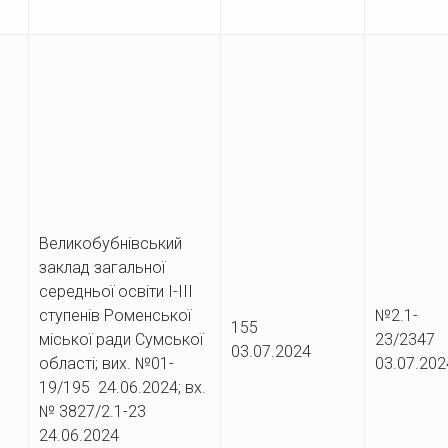
Великобубнівський
заклад загальної
середньої освіти І-ІІІ
ступенів Роменської
№2.1-
155
міської ради Сумської
23/23
03.07.2024
області; вих. №01-
03.07.202
19/195 24.06.2024; вх.
№ 3827/2.1-23
24.06.2024