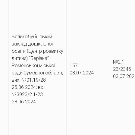
Великобубніський
заклад дошкільної
освіти (Центр розвитку
дитини) “Берізка”
№2.1-
4
Роменської міської
157
23/23
ради Сумської області;
03.07.2024
03.07.202
вих. №01.19/28
25.06.2024; вх.
№3923/2.1-23
28.06.2024