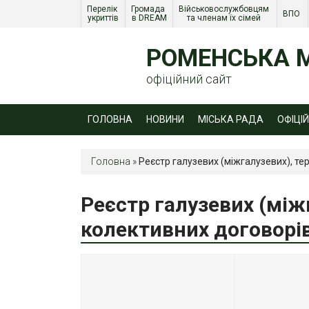
Перелік 
Громада 
Військовослужбовцям 
ВПО 
укриттів
в DREAM
та членам їх сімей 
РОМЕНСЬКА М
офіційний сайт
ГОЛОВНА
НОВИНИ
МІСЬКА РАДА
ОФІЦІ
Головна
»
Реєстр галузевих (міжгалузевих), тер
Реєстр галузевих (між
колективних договорів