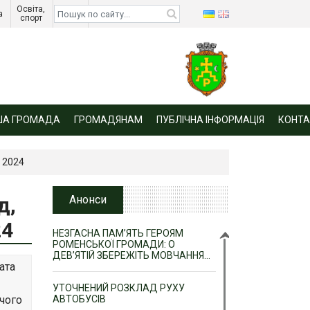
Освіта, 
Діти 
а 
спорт 
війни 
ША ГРОМАДА
ГРОМАДЯНАМ
ПУБЛІЧНА ІНФОРМАЦІЯ
КОНТА
– 2024
д,
Анонси
24
НЕЗГАСНА ПАМ’ЯТЬ ГЕРОЯМ
РОМЕНСЬКОЇ ГРОМАДИ: О
ДЕВ’ЯТІЙ ЗБЕРЕЖІТЬ МОВЧАННЯ…
ата
УТОЧНЕНИЙ РОЗКЛАД РУХУ
чого
АВТОБУСІВ