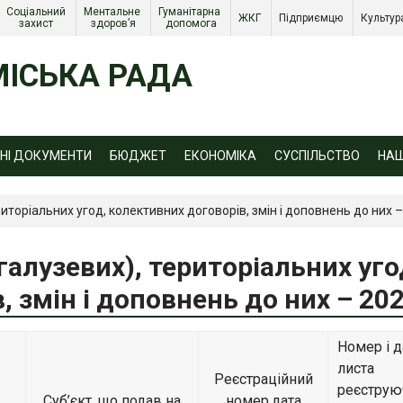
Соціальний 
Ментальне 
Гуманітарна 
ЖКГ 
Підприємцю 
Культур
захист 
здоров’я
допомога
ІСЬКА РАДА
ЙНІ ДОКУМЕНТИ
БЮДЖЕТ
ЕКОНОМІКА
СУСПІЛЬСТВО
НА
иторіальних угод, колективних договорів, змін і доповнень до них 
галузевих), територіальних уго
, змін і доповнень до них – 20
Номер і д
листа
Реєстраційний
реєструю
Суб’єкт, що подав на
номер,дата