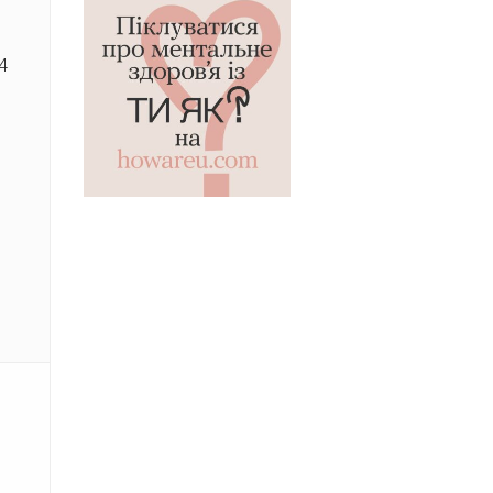
249
4