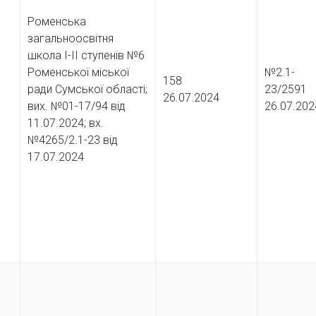
Роменська
загальноосвітня
школа І-ІІ ступенів №6
Роменської міської
№2.1-
158
ради Сумської області;
23/25
26.07.2024
вих. №01-17/94 від
26.07.202
11.07.2024; вх.
№4265/2.1-23 від
17.07.2024