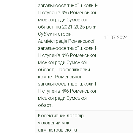
загальноосвітньої школи І-
ІІ ступенів №6 Роменської
міської ради Сумської
області на 2021-2025 роки.
Суб’єкти сторін:
11.07.2024
Адміністрація Роменської
загальноосвітньої школи І-
ІІ ступенів №6 Роменської
міської ради Сумської
області; Профспілковий
комітет Роменської
загальноосвітньої школи І-
ІІ ступенів №6 Роменської
міської ради Сумської
обасті.
Колективний договір,
укладений між
адміністрацією та