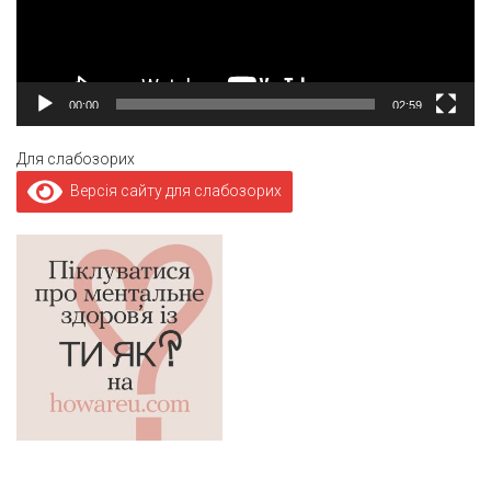
00:00
02:59
Для слабозорих
Версія сайту для слабозорих