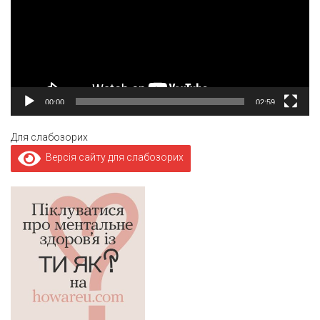
00:00
02:59
Для слабозорих
Версія сайту для слабозорих