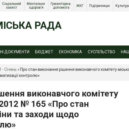
Соціальний 
Ментальне 
Гуманітарна 
ЖКГ 
Підприємцю 
Культур
захист 
здоров’я
допомога
ІСЬКА РАДА
ЙНІ ДОКУМЕНТИ
БЮДЖЕТ
ЕКОНОМІКА
СУСПІЛЬСТВО
НА
1 - Січень
»
Про стан виконання рішення виконавчого комітету місько
ематизації контролю»
ішення виконавчого комітету
.2012 № 165 «Про стан
іни та заходи щодо
олю»