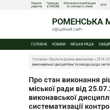
Перелік 
Громада 
Військовослужбовцям 
ВПО 
укриттів
в DREAM
та членам їх сімей 
РОМЕНСЬКА М
офіційний сайт
ГОЛОВНА
НОВИНИ
МІСЬКА РАДА
ОФІЦІ
Головна
»
Проєкти рішень виконкому
»
2014
»
0
виконавської дисципліни та заходи щодо сист
Про стан виконання р
міської ради від 25.07
виконавської дисципл
систематизації контр