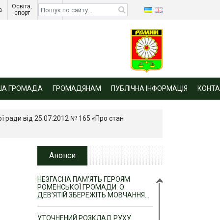
Освіта, 
Діти 
а 
спорт 
війни 
ША ГРОМАДА
ГРОМАДЯНАМ
ПУБЛІЧНА ІНФОРМАЦІЯ
КОНТА
ї ради від 25.07.2012 № 165 «Про стан
Анонси
НЕЗГАСНА ПАМ’ЯТЬ ГЕРОЯМ
РОМЕНСЬКОЇ ГРОМАДИ: О
ДЕВ’ЯТІЙ ЗБЕРЕЖІТЬ МОВЧАННЯ…
УТОЧНЕНИЙ РОЗКЛАД РУХУ