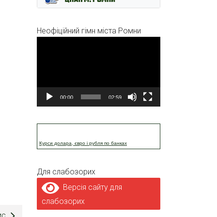
Неофіційний гімн міста Ромни
Відеопрогравач
00:00
02:59
Курси долара, євро і рубля по банках
Для слабозорих
Версія сайту для
слабозорих
ис