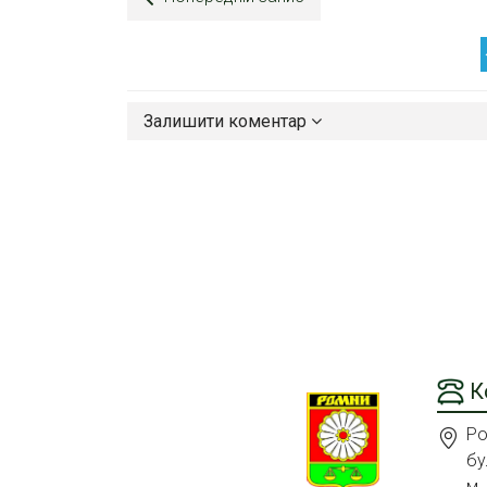
Залишити коментар
К
Ро
бу
м.