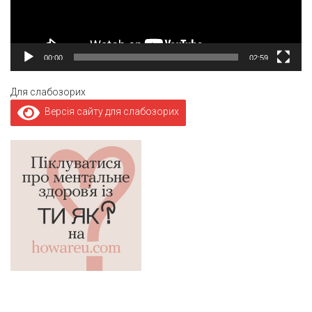
00:00
02:59
Для слабозорих
Версія сайту для слабозорих