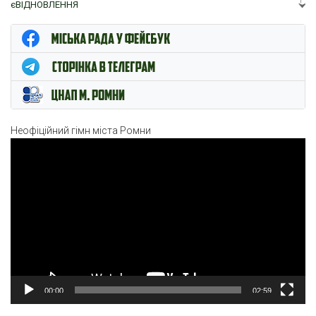
єВІДНОВЛЕННЯ
ЦНАП м. Ромни
Неофіційний гімн міста Ромни
Відеопрогравач
00:00
02:59