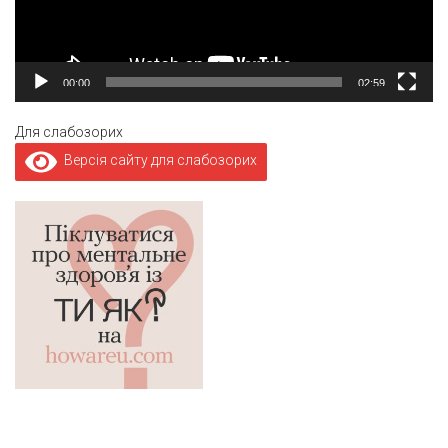
00:00
02:59
Для слабозорих
Версія сайту для слабозорих