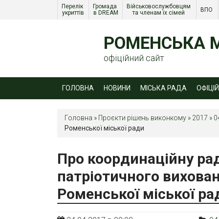
Перелік 
Громада 
Військовослужбовцям 
ВПО 
укриттів
в DREAM
та членам їх сімей 
РОМЕНСЬКА М
офіційний сайт
ГОЛОВНА
НОВИНИ
МІСЬКА РАДА
ОФІЦІ
Головна
»
Проєкти рішень виконкому
»
2017
»
0
Роменської міської ради
Про координаційну рад
патріотичного вихован
Роменської міської ра