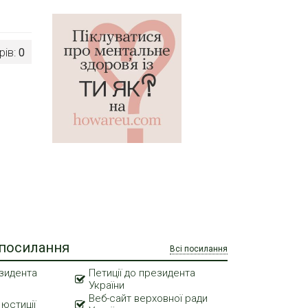
рів:
0
 посилання
Всі посилання
зидента
Петиції до президента
України
Веб-сайт верховної ради
 юстиції