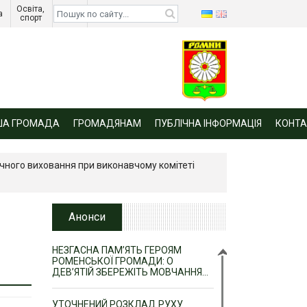
Освіта, 
Діти 
а 
спорт 
війни 
ША ГРОМАДА
ГРОМАДЯНАМ
ПУБЛІЧНА ІНФОРМАЦІЯ
КОНТА
чного виховання при виконавчому комітеті
Анонси
НЕЗГАСНА ПАМ’ЯТЬ ГЕРОЯМ
РОМЕНСЬКОЇ ГРОМАДИ: О
ДЕВ’ЯТІЙ ЗБЕРЕЖІТЬ МОВЧАННЯ…
УТОЧНЕНИЙ РОЗКЛАД РУХУ