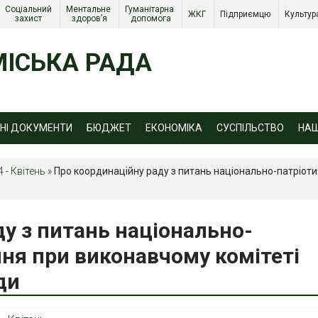
Соціальний 
Ментальне 
Гуманітарна 
ЖКГ 
Підприємцю 
Культур
захист 
здоров’я
допомога
ІСЬКА РАДА
ЙНІ ДОКУМЕНТИ
БЮДЖЕТ
ЕКОНОМІКА
СУСПІЛЬСТВО
НА
4 - Квітень
»
Про координаційну раду з питань національно-патріоти
у з питань національно-
ня при виконавчому комітеті
ди