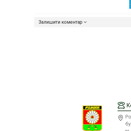
Залишити коментар
К
Ро
бу
м.