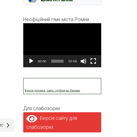
Неофіційний гімн міста Ромни
Відеопрогравач
00:00
02:59
Курси долара, євро і рубля по банках
Для слабозорих
Версія сайту для
ис
слабозорих