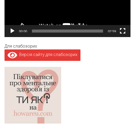
00:00
02:59
Для слабозорих
Версія сайту для слабозорих