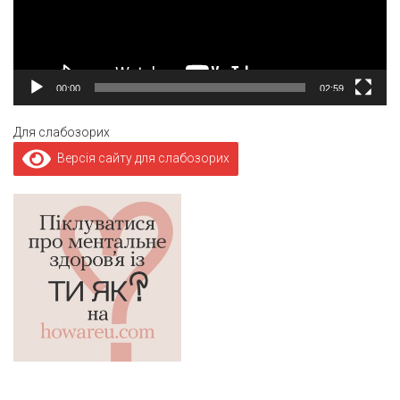
00:00
02:59
Для слабозорих
Версія сайту для слабозорих