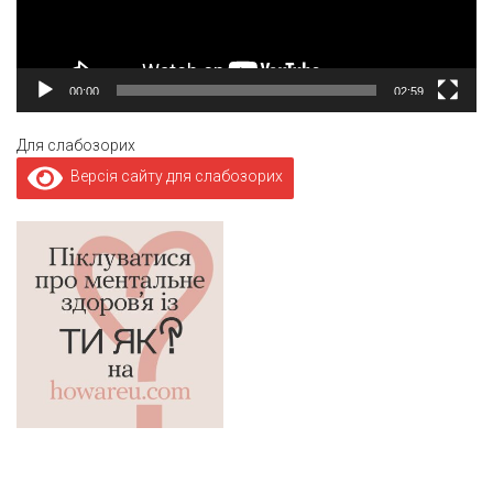
00:00
02:59
Для слабозорих
Версія сайту для слабозорих