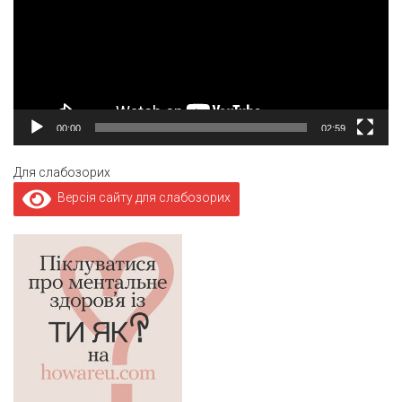
00:00
02:59
Для слабозорих
Версія сайту для слабозорих