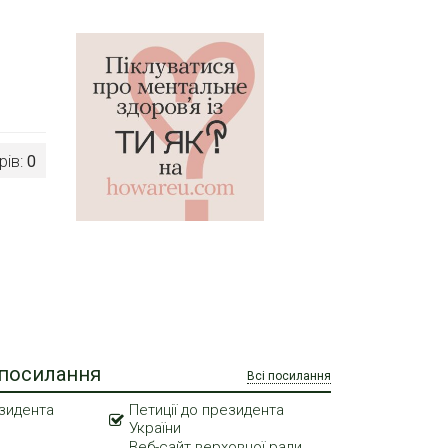
рів:
0
 посилання
Всі посилання
зидента
Петиції до президента
України
Веб-сайт верховної ради