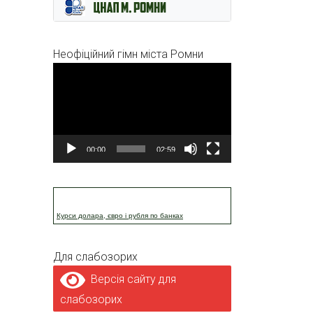
Неофіційний гімн міста Ромни
Відеопрогравач
00:00
02:59
Курси долара, євро і рубля по банках
Для слабозорих
Версія сайту для
слабозорих