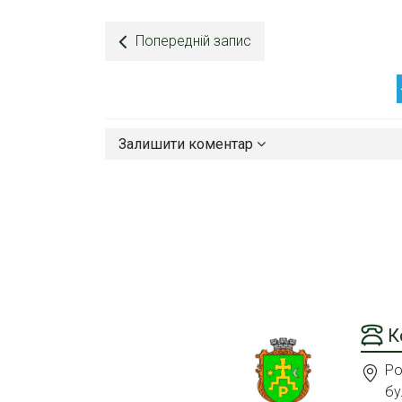
Попередній запис
Залишити коментар
К
Ро
бу