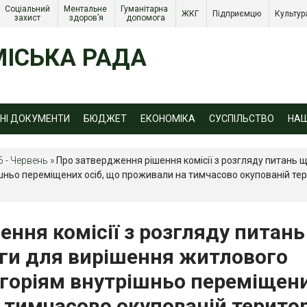
Соціальний 
Ментальне 
Гуманітарна 
ЖКГ 
Підприємцю 
Культур
захист 
здоров’я
допомога
ІСЬКА РАДА
ЙНІ ДОКУМЕНТИ
БЮДЖЕТ
ЕКОНОМІКА
СУСПІЛЬСТВО
НА
6 - Червень
»
Про затвердження рішення комісії з розгляду питань
ньо переміщених осіб, що проживали на тимчасово окупованій тери
ння комісії з розгляду питань
ги для вирішення житлового
горіям внутрішньо переміщен
 тимчасово окупованій територ