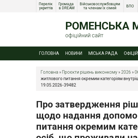
Перелік 
Громада 
Військовослужбовцям 
ВПО 
укриттів
в DREAM
та членам їх сімей 
РОМЕНСЬКА М
офіційний сайт
ГОЛОВНА
НОВИНИ
МІСЬКА РАДА
ОФІЦІ
Головна
»
Проєкти рішень виконкому
»
2026
»
0
житлового питання окремим категоріям внутріш
19.05.2026-39482
Про затвердження ріше
щодо надання допомо
питання окремим кате
осіб, що проживали на