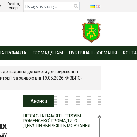
Освіта, 
Діти 
а 
спорт 
війни 
ША ГРОМАДА
ГРОМАДЯНАМ
ПУБЛІЧНА ІНФОРМАЦІЯ
КОНТА
 щодо надання допомоги для вирішення
торії, за заявою від 19.05.2026 № ЗBПO-
Анонси
НЕЗГАСНА ПАМ’ЯТЬ ГЕРОЯМ
РОМЕНСЬКОЇ ГРОМАДИ: О
их
ДЕВ’ЯТІЙ ЗБЕРЕЖІТЬ МОВЧАННЯ…
ії,