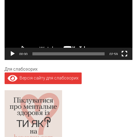
00:00
02:59
Для слабозорих
Версія сайту для слабозорих