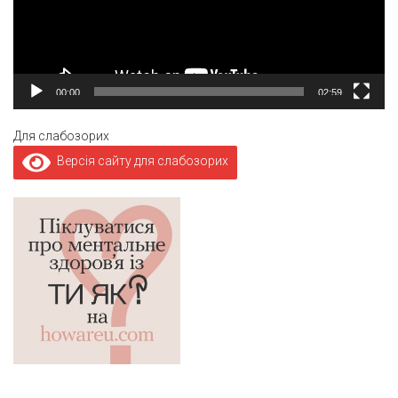
00:00
02:59
Для слабозорих
Версія сайту для слабозорих