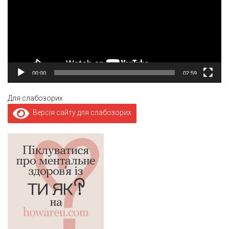
00:00
02:59
Для слабозорих
Версія сайту для слабозорих