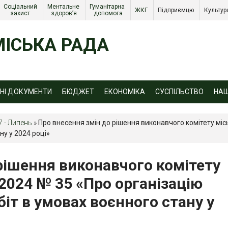
Соціальний 
Ментальне 
Гуманітарна 
ЖКГ 
Підприємцю 
Культур
захист 
здоров’я
допомога
ІСЬКА РАДА
ЙНІ ДОКУМЕНТИ
БЮДЖЕТ
ЕКОНОМІКА
СУСПІЛЬСТВО
НА
7 - Липень
»
Про внесення змін до рішення виконавчого комітету місь
ну у 2024 році»
рішення виконавчого комітету
.2024 № 35 «Про організацію
іт в умовах воєнного стану у