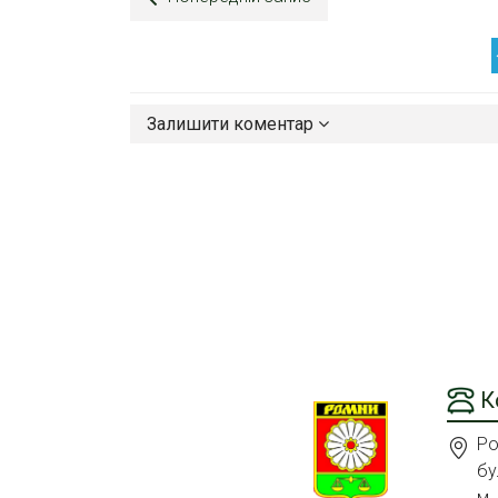
Залишити коментар
К
Ро
бу
м.