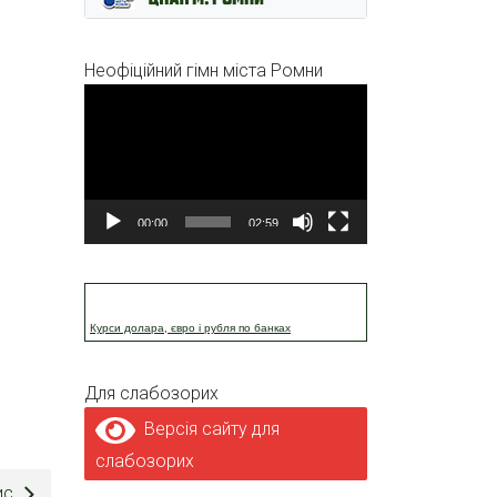
Неофіційний гімн міста Ромни
Відеопрогравач
00:00
02:59
Курси долара, євро і рубля по банках
Для слабозорих
Версія сайту для
слабозорих
ис