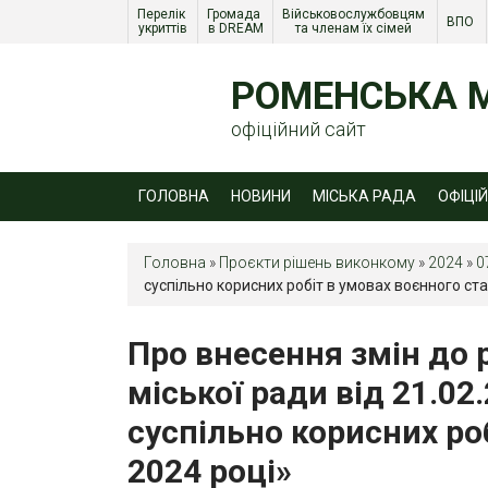
Перелік 
Громада 
Військовослужбовцям 
ВПО 
укриттів
в DREAM
та членам їх сімей 
РОМЕНСЬКА М
офіційний сайт
ГОЛОВНА
НОВИНИ
МІСЬКА РАДА
ОФІЦІ
Головна
»
Проєкти рішень виконкому
»
2024
»
0
суспільно корисних робіт в умовах воєнного ста
Про внесення змін до 
міської ради від 21.02
суспільно корисних роб
2024 році»