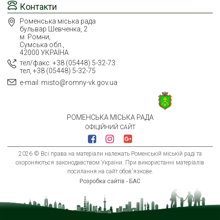
Контакти
Роменська міська рада
бульвар Шевченка, 2
м. Ромни,
Сумська обл.,
42000 УКРАЇНА
тел/факс: +38 (05448) 5-32-73
тел, +38 (05448) 5-32-75
e-mail: misto@romny-vk.gov.ua
РОМЕНСЬКА МІСЬКА РАДА
ОФІЦІЙНИЙ САЙТ
2026 © Всі права на матеріали належать Роменській міській раді та
охороняються законодавством України. При використанні матеріалів
посилання на сайт обов'язкове.
Розробка сайтів - БАС