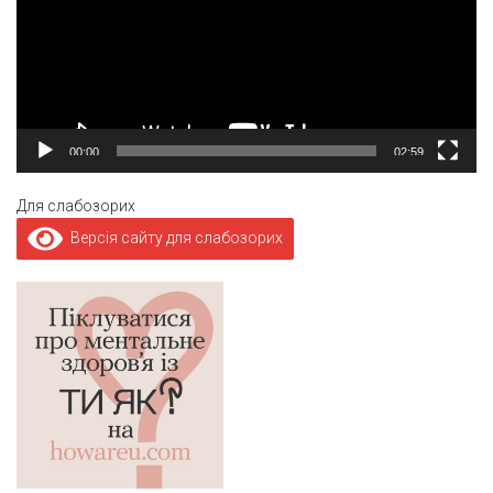
00:00
02:59
Для слабозорих
Версія сайту для слабозорих