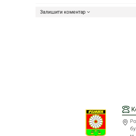
Залишити коментар
К
Ро
бу
м.