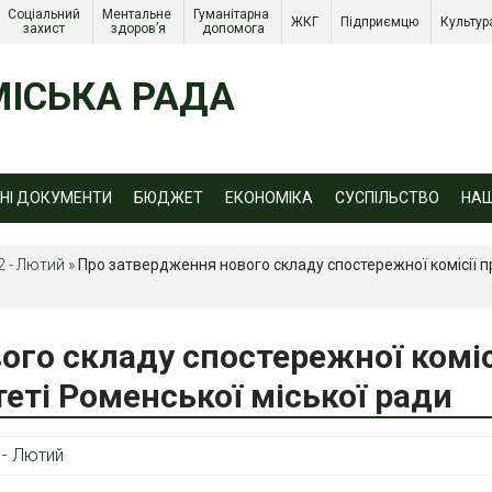
Соціальний 
Ментальне 
Гуманітарна 
ЖКГ 
Підприємцю 
Культур
захист 
здоров’я
допомога
ІСЬКА РАДА
ЙНІ ДОКУМЕНТИ
БЮДЖЕТ
ЕКОНОМІКА
СУСПІЛЬСТВО
НА
2 - Лютий
»
Про затвердження нового складу спостережної комісії п
го складу спостережної коміс
еті Роменської міської ради
 - Лютий