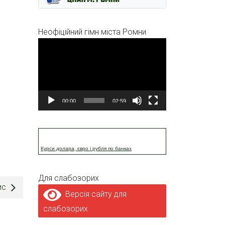
Неофіційний гімн міста Ромни
Відеопрогравач
00:00
02:59
Курси долара, євро і рубля по банках
Для слабозорих
ис
Версія сайту для
слабозорих