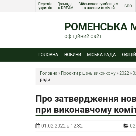
Перелік 
Громада 
Військовослужбовцям 
ВПО 
укриттів
в DREAM
та членам їх сімей 
РОМЕНСЬКА М
офіційний сайт
ГОЛОВНА
НОВИНИ
МІСЬКА РАДА
ОФІЦІ
Головна
»
Проєкти рішень виконкому
»
2022
»
0
ради
Про затвердження ново
при виконавчому коміт
01.02.2022 в 12:32
02