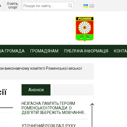
Освіта, 
Діти 
а 
спорт 
війни 
ША ГРОМАДА
ГРОМАДЯНАМ
ПУБЛІЧНА ІНФОРМАЦІЯ
КОНТА
ри виконавчому комітеті Роменської міської
ії
Анонси
НЕЗГАСНА ПАМ’ЯТЬ ГЕРОЯМ
РОМЕНСЬКОЇ ГРОМАДИ: О
ДЕВ’ЯТІЙ ЗБЕРЕЖІТЬ МОВЧАННЯ…
УТОЧНЕНИЙ РОЗКЛАД РУХУ