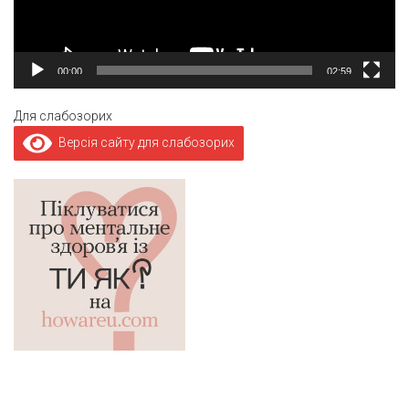
00:00
02:59
Для слабозорих
Версія сайту для слабозорих