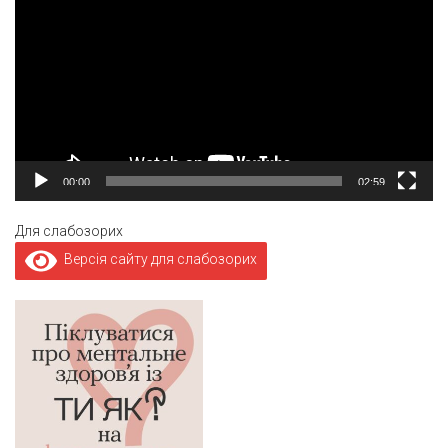
00:00
02:59
Для слабозорих
Версія сайту для слабозорих