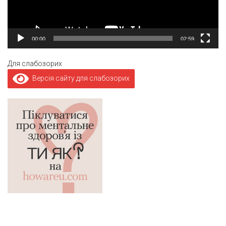
00:00
02:59
Для слабозорих
Версія сайту для слабозорих