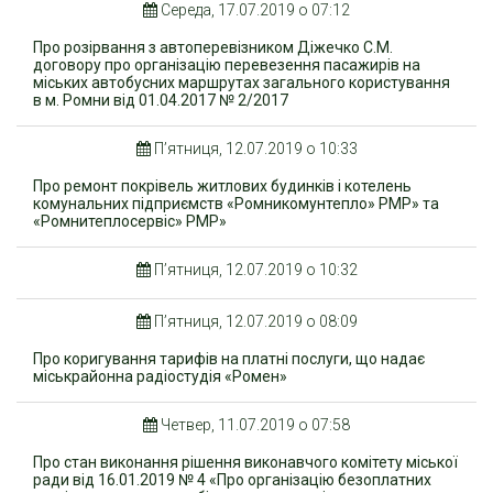
Середа, 17.07.2019 о 07:12
Про розірвання з автоперевізником Діжечко С.М.
договору про організацію перевезення пасажирів на
міських автобусних маршрутах загального користування
в м. Ромни від 01.04.2017 № 2/2017
П’ятниця, 12.07.2019 о 10:33
Про ремонт покрівель житлових будинків і котелень
комунальних підприємств «Ромникомунтепло» РМР» та
«Ромнитеплосервіс» РМР»
П’ятниця, 12.07.2019 о 10:32
П’ятниця, 12.07.2019 о 08:09
Про коригування тарифів на платні послуги, що надає
міськрайонна радіостудія «Ромен»
Четвер, 11.07.2019 о 07:58
Про стан виконання рішення виконавчого комітету міської
ради від 16.01.2019 № 4 «Про організацію безоплатних