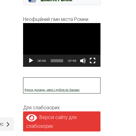
Неофіційний гімн міста Ромни
Відеопрогравач
00:00
02:59
Курси долара, євро і рубля по банках
Для слабозорих
Версія сайту для
ис
слабозорих