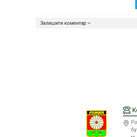
Залишити коментар
К
Ро
бу
м.