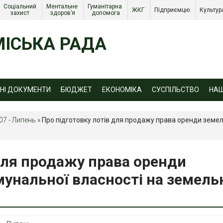
Соціальний 
Ментальне 
Гуманітарна 
ЖКГ 
Підприємцю 
Культур
захист 
здоров’я
допомога
ІСЬКА РАДА
ЙНІ ДОКУМЕНТИ
БЮДЖЕТ
ЕКОНОМІКА
СУСПІЛЬСТВО
НА
07 - Липень
»
Про підготовку лотів для продажу права оренди земел
для продажу права оренди
мунальної власності на земель