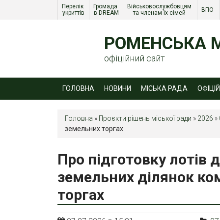
Перелік 
Громада 
Військовослужбовцям 
ВПО 
укриттів
в DREAM
та членам їх сімей 
РОМЕНСЬКА М
офіційний сайт
ГОЛОВНА
НОВИНИ
МІСЬКА РАДА
ОФІЦІ
Головна
»
Проєкти рішень міської ради
»
2026
»
земельних торгах
Про підготовку лотів 
земельних ділянок ко
торгах