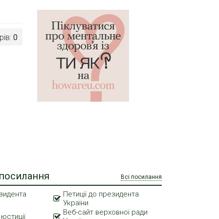
рів:
0
 посилання
Всі посилання
зидента
Петиції до президента
України
Веб-сайт верховної ради
 юстиції