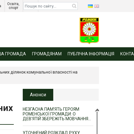
Освіта, 
Діти 
а 
спорт 
війни 
ША ГРОМАДА
ГРОМАДЯНАМ
ПУБЛІЧНА ІНФОРМАЦІЯ
КОНТА
ьних ділянок комунальної власності на
Анонси
них
НЕЗГАСНА ПАМ’ЯТЬ ГЕРОЯМ
РОМЕНСЬКОЇ ГРОМАДИ: О
ДЕВ’ЯТІЙ ЗБЕРЕЖІТЬ МОВЧАННЯ…
УТОЧНЕНИЙ РОЗКЛАД РУХУ