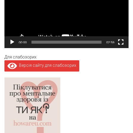
00:00
02:59
Для слабозорих
Версія сайту для слабозорих