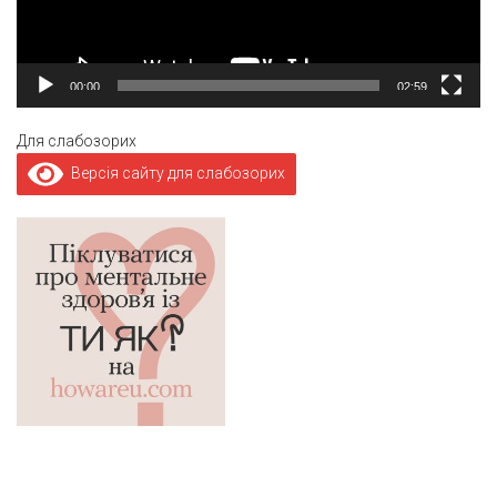
00:00
02:59
Для слабозорих
Версія сайту для слабозорих