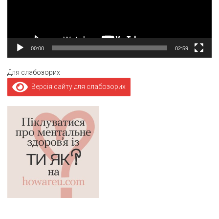
00:00
02:59
Для слабозорих
Версія сайту для слабозорих