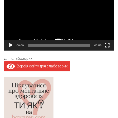
00:00
02:59
Для слабозорих
Версія сайту для слабозорих