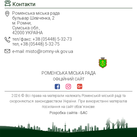
Контакти
Роменська міська рада
бульвар Шевченка, 2
м. Ромни,
Сумська обл.,
42000 УКРАЇНА
тел/факс: +38 (05448) 5-32-73
тел, +38 (05448) 5-32-75
e-mail: misto@romny-vk.gov.ua
РОМЕНСЬКА МІСЬКА РАДА
ОФІЦІЙНИЙ САЙТ
2026 © Всі права на матеріали належать Роменській міській раді та
охороняються законодавством України. При використанні матеріалів
посилання на сайт обов'язкове.
Розробка сайтів - БАС