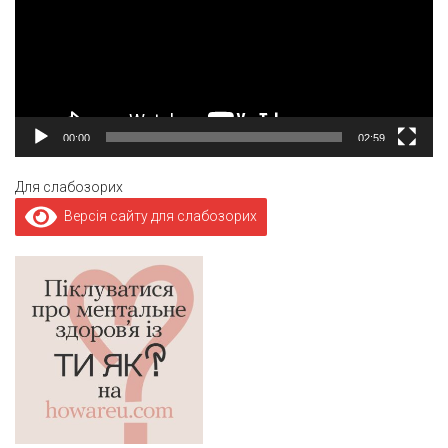
00:00
02:59
Для слабозорих
Версія сайту для слабозорих