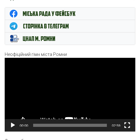
ЦНАП м. Ромни
Неофіційний гімн міста Ромни
Відеопрогравач
00:00
02:59