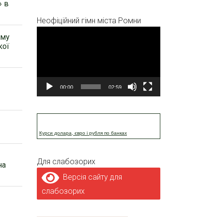
» в
Неофіційний гімн міста Ромни
Відеопрогравач
ому
кої
00:00
02:59
Курси долара, євро і рубля по банках
Для слабозорих
на
Версія сайту для
слабозорих