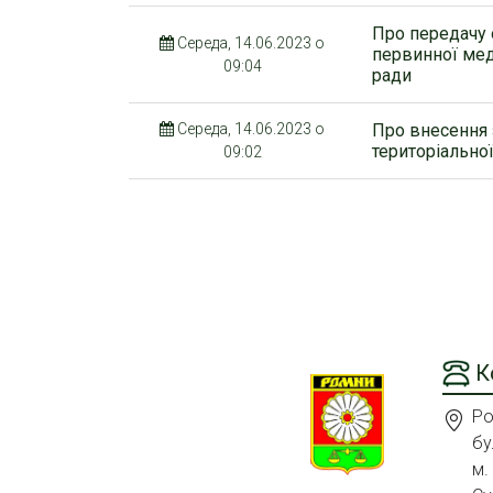
Про передачу 
Середа, 14.06.2023 о
первинної мед
09:04
ради
Середа, 14.06.2023 о
Про внесення 
територіально
09:02
К
Ро
бу
м.