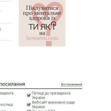
ї
ї
 посилання
Всі посилання
зидента
Петиції до президента
України
Веб-сайт верховної ради
 юстиції
України