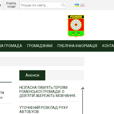
Освіта, 
Діти 
а 
спорт 
війни 
ША ГРОМАДА
ГРОМАДЯНАМ
ПУБЛІЧНА ІНФОРМАЦІЯ
КОНТА
Анонси
НЕЗГАСНА ПАМ’ЯТЬ ГЕРОЯМ
РОМЕНСЬКОЇ ГРОМАДИ: О
 та
ДЕВ’ЯТІЙ ЗБЕРЕЖІТЬ МОВЧАННЯ…
в»
УТОЧНЕНИЙ РОЗКЛАД РУХУ
АВТОБУСІВ