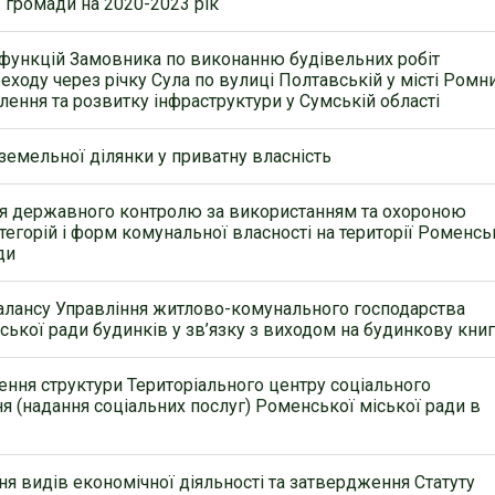
ї громади на 2020-2023 рік
функцій Замовника по виконанню будівельних робіт
еходу через річку Сула по вулиці Полтавській у місті Ромн
лення та розвитку інфраструктури у Сумській області
земельної ділянки у приватну власність
ня державного контролю за використанням та охороною
тегорій і форм комунальної власності на території Роменсь
ди
балансу Управління житлово-комунального господарства
ської ради будинків у зв’язку з виходом на будинкову кни
ння структури Територіального центру соціального
я (надання соціальних послуг) Роменської міської ради в
я видів економічної діяльності та затвердження Статуту