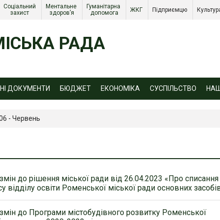
Соціальний 
Ментальне 
Гуманітарна 
ЖКГ 
Підприємцю 
Культур
захист 
здоров’я
допомога
ІСЬКА РАДА
ЙНІ ДОКУМЕНТИ
БЮДЖЕТ
ЕКОНОМІКА
СУСПІЛЬСТВО
НА
06 - Червень
змін до рішення міської ради від 26.04.2023 «Про списання
су відділу освіти Роменської міської ради основних засобі
змін до Програми містобудівного розвитку Роменської