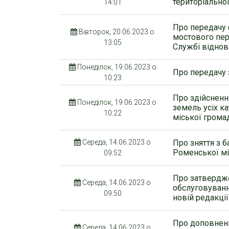
територіально
14:01
Про передачу 
Вівторок, 20.06.2023 о
мостового пер
13:05
Службі віднов
Понеділок, 19.06.2023 о
Про передачу 
10:23
Про здійснен
Понеділок, 19.06.2023 о
земель усіх ка
10:22
міської грома
Середа, 14.06.2023 о
Про зняття з 
Роменської мі
09:52
Про затвердже
Середа, 14.06.2023 о
обслуговуванн
09:50
новій редакції
Про доповненн
Середа, 14.06.2023 о