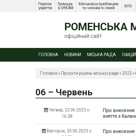
Перелік 
Громада 
Військовослужбовцям 
ВПО 
укриттів
в DREAM
та членам їх сімей 
РОМЕНСЬКА М
офіційний сайт
ГОЛОВНА
НОВИНИ
МІСЬКА РАДА
ОФІЦІ
Головна
»
Проєкти рішень міської ради
»
2023
»
06 – Червень
Четвер, 22.06.2023 о
Про внесення 
зняття з балан
16:38
Вівторок, 20.06.2023 о
Про внесення 