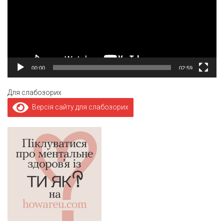
00:00
02:59
Для слабозорих
Версія сайту для слабозорих