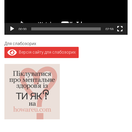
00:00
02:59
Для слабозорих
Версія сайту для слабозорих