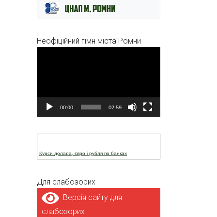
Неофіційний гімн міста Ромни
Відеопрогравач
00:00
02:59
Курси долара, євро і рубля по банках
Для слабозорих
Версія сайту для
слабозорих