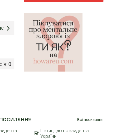
ис
рів:
0
 посилання
Всі посилання
зидента
Петиції до президента
України