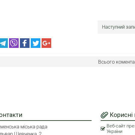
Наступний зап
Всього комента
онтакти
Корисні
Веб-сайт пре
менська міська рада
України
львар Шевченка, 2