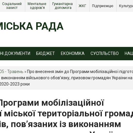
Соціальний 
Ментальне 
Гуманітарна 
ЖКГ 
Підприємцю 
Культур
захист 
здоров’я
допомога
ІСЬКА РАДА
ЙНІ ДОКУМЕНТИ
БЮДЖЕТ
ЕКОНОМІКА
СУСПІЛЬСТВО
НА
05 - Травень
»
Про внесення змін до Програми мобілізаційної підгот
з виконанням військового обов’язку, призовом громадян України на
 2020-2023 роки
Програми мобілізаційної
 міської територіальної грома
ів, пов’язаних із виконанням