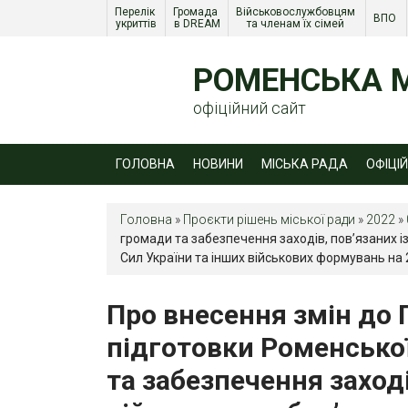
Перелік 
Громада 
Військовослужбовцям 
ВПО 
укриттів
в DREAM
та членам їх сімей 
РОМЕНСЬКА М
офіційний сайт
ГОЛОВНА
НОВИНИ
МІСЬКА РАДА
ОФІЦІ
Головна
»
Проєкти рішень міської ради
»
2022
»
громади та забезпечення заходів, пов’язаних і
Сил України та інших військових формувань на
Про внесення змін до 
підготовки Роменської
та забезпечення заход