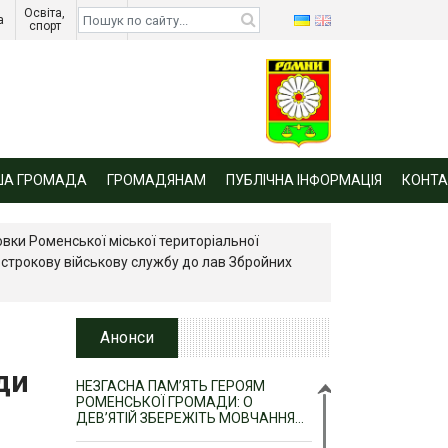
Освіта, 
Діти 
а 
спорт 
війни 
ША ГРОМАДА
ГРОМАДЯНАМ
ПУБЛІЧНА ІНФОРМАЦІЯ
КОНТА
овки Роменської міської територіальної
 строкову військову службу до лав Збройних
Анонси
ди
НЕЗГАСНА ПАМ’ЯТЬ ГЕРОЯМ
РОМЕНСЬКОЇ ГРОМАДИ: О
ДЕВ’ЯТІЙ ЗБЕРЕЖІТЬ МОВЧАННЯ…