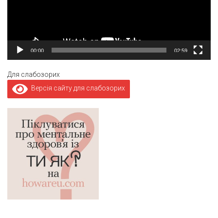
00:00
02:59
Для слабозорих
Версія сайту для слабозорих