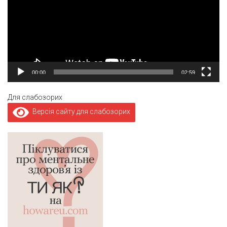
00:00
02:59
Для слабозорих
Версія сайту для слабозорих