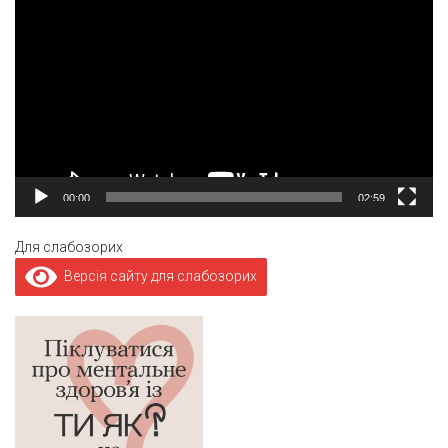
00:00
02:59
Для слабозорих
Версія сайту для слабозорих