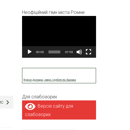
Неофіційний гімн міста Ромни
Відеопрогравач
00:00
02:59
Курси долара, євро і рубля по банках
Для слабозорих
ис
Версія сайту для
слабозорих