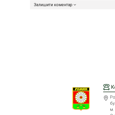
Залишити коментар
К
Ро
бу
м.