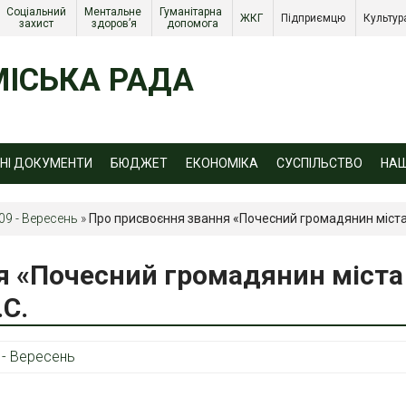
Соціальний 
Ментальне 
Гуманітарна 
ЖКГ 
Підприємцю 
Культур
захист 
здоров’я
допомога
ІСЬКА РАДА
ЙНІ ДОКУМЕНТИ
БЮДЖЕТ
ЕКОНОМІКА
СУСПІЛЬСТВО
НА
09 - Вересень
»
Про присвоєння звання «Почесний громадянин міста
я «Почесний громадянин міста
С.
 - Вересень