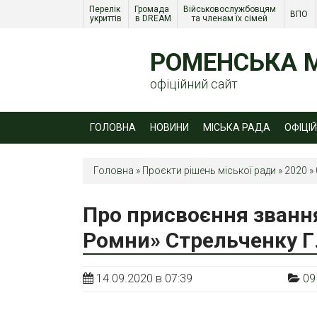
Перелік 
Громада 
Військовослужбовцям 
ВПО 
укриттів
в DREAM
та членам їх сімей 
РОМЕНСЬКА М
офіційний сайт
ГОЛОВНА
НОВИНИ
МІСЬКА РАДА
ОФІЦІ
Головна
»
Проєкти рішень міської ради
»
2020
»
Про присвоєння званн
Ромни» Стрельченку Г.
14.09.2020 в 07:39
09