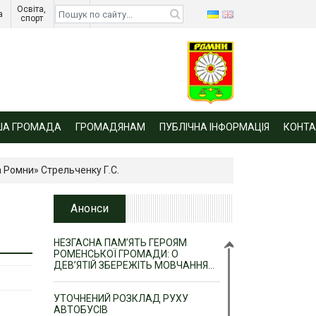
Освіта, 
Діти 
а 
спорт 
війни 
ША ГРОМАДА
ГРОМАДЯНАМ
ПУБЛІЧНА ІНФОРМАЦІЯ
КОНТА
 Ромни» Стрельченку Г.С.
Анонси
НЕЗГАСНА ПАМ’ЯТЬ ГЕРОЯМ
РОМЕНСЬКОЇ ГРОМАДИ: О
ДЕВ’ЯТІЙ ЗБЕРЕЖІТЬ МОВЧАННЯ…
УТОЧНЕНИЙ РОЗКЛАД РУХУ
АВТОБУСІВ