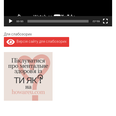
00:00
02:59
Для слабозорих
Версія сайту для слабозорих