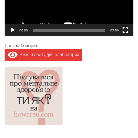
00:00
02:59
Для слабозорих
Версія сайту для слабозорих