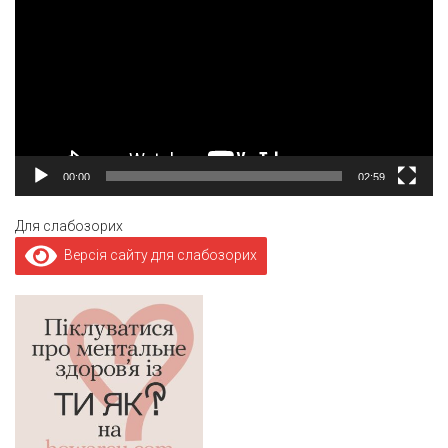
00:00
02:59
Для слабозорих
Версія сайту для слабозорих