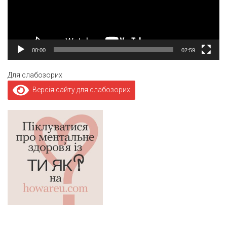
00:00
02:59
Для слабозорих
Версія сайту для слабозорих